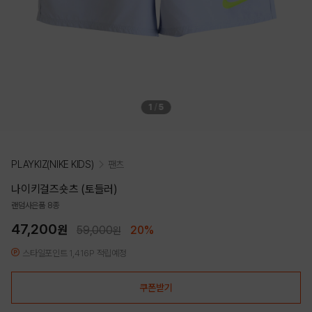
1
/
5
PLAYKIZ(NIKE KIDS)
팬츠
나이키걸즈숏츠 (토들러)
랜덤사은품 8종
47,200
원
59,000
20%
원
스타일포인트 1,416P 적립예정
쿠폰받기