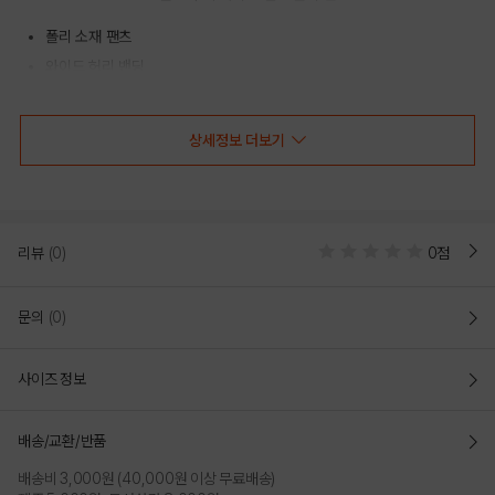
폴리 소재 팬츠
와이드 허리 밴딩
스몰 스우시 포인트
상세정보 더보기
COLOR
리뷰
(0)
0점
문의
(0)
사이즈 정보
배송/교환/반품
배송비 3,000원 (40,000원 이상 무료배송)
BLUE