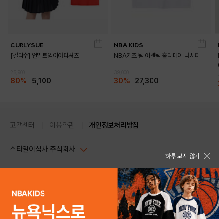
CURLYSUE
NBA KIDS
[컬리수] 언발트임여아티셔츠
NBA키즈 팀 어센틱 홀리데이 나시티
25,900
39,000
80%
5,100
30%
27,300
고객센터
이용약관
개인정보처리방침
스타일이십사 주식회사
하루 보지 않기
대표이사 : 임동환, 김지원
사업자정보확인
PC버전
주소 : 서울시 강남구 논현로 633, 6층 (논현동, 한세엠케이빌딩)
사업자등록번호 : 116-81-32499
스타일24 고객센터 1544-5336
평일 09:00~ 18:00 (토/일/공휴일 휴무)
통신판매업신고번호 : 제 2024-서울강남-04239
help Email : help@style24.com