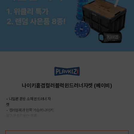
나이키홑겹컬러블럭윈드러너자켓 (베이비)
• 나일론 혼방 소재 윈드러너 자
켓
• 컬러블록과 왼쪽 가슴에 나이키
로고가 포인트인 제품
COLOR