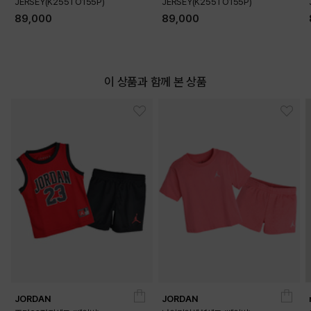
JERSEY(K255TO155P)
JERSEY(K255TO155P)
89,000
89,000
이 상품과 함께 본 상품
DETAILS
JORDAN
JORDAN