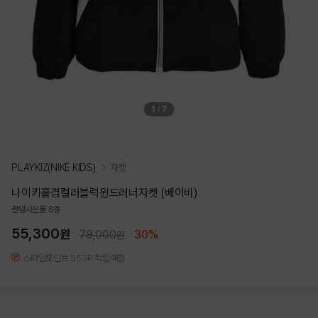
1
/
7
PLAYKIZ(NIKE KIDS)
자켓
나이키홑겹컬러블럭윈드러너자켓 (베이비)
랜덤사은품 8종
55,300
원
79,000
30%
원
스타일포인트 553P 적립예정