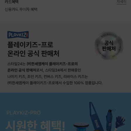
카드혜택
자세히
신용카드 무이자 혜택
상품상세정보