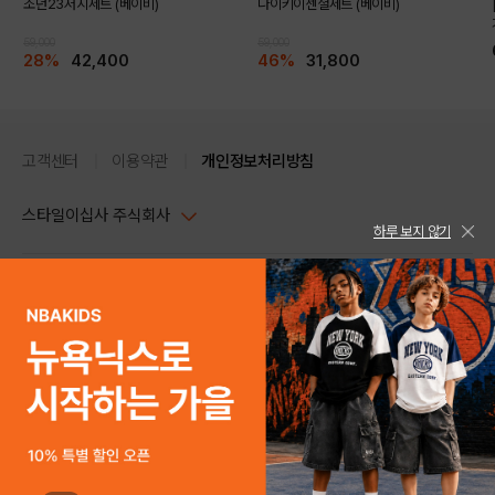
조던23저지세트 (베이비)
나이키이센셜세트 (베이비)
59,000
59,000
28%
42,400
46%
31,800
고객센터
이용약관
개인정보처리방침
스타일이십사 주식회사
하루 보지 않기
대표이사 : 임동환, 김지원
사업자정보확인
PC버전
주소 : 서울시 강남구 논현로 633, 6층 (논현동, 한세엠케이빌딩)
사업자등록번호 : 116-81-32499
스타일24 고객센터 1544-5336
평일 09:00~ 18:00 (토/일/공휴일 휴무)
통신판매업신고번호 : 제 2024-서울강남-04239
help Email : help@style24.com
개인정보보호책임자 : 배기영
COPYRIGHTⓒ2021 STYLE24 ALL RIGHTS RESERVED.
호스팅 서비스 : 스타일이십사㈜
고객센터 1544-5336(평일 09:00~ 18:00 토/일/공휴일 휴무)