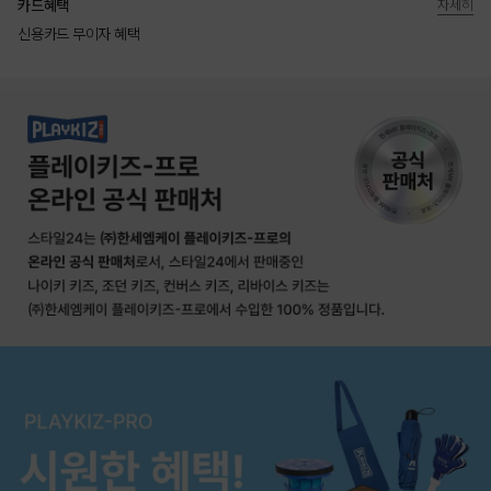
카드혜택
자세히
신용카드 무이자 혜택
상품상세정보