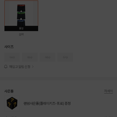
품절
블랙
사이즈
140
150
160
170
재입고 알림 신청
사은품
자세히
랜덤사은품(플레이키즈-프로) 증정