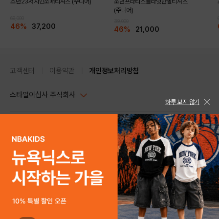
조던23저지민소매티셔츠 (주니어)
조던프라티스플라잇반팔티셔츠
(주니어)
69,000
39,000
46%
37,200
46%
21,000
고객센터
이용약관
개인정보처리방침
스타일이십사 주식회사
하루 보지 않기
대표이사 : 임동환, 김지원
사업자정보확인
PC버전
주소 : 서울시 강남구 논현로 633, 6층 (논현동, 한세엠케이빌딩)
사업자등록번호 : 116-81-32499
스타일24 고객센터 1544-5336
평일 09:00~ 18:00 (토/일/공휴일 휴무)
통신판매업신고번호 : 제 2024-서울강남-04239
help Email : help@style24.com
개인정보보호책임자 : 배기영
COPYRIGHTⓒ2021 STYLE24 ALL RIGHTS RESERVED.
호스팅 서비스 : 스타일이십사㈜
고객센터 1544-5336(평일 09:00~ 18:00 토/일/공휴일 휴무)