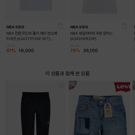
NBA KIDS
NBA KIDS
NBA 전판 프린트 폴리 메쉬 반소매
NBA 세일러카라 우븐 원피스
티셔츠 (K242TP130P SET)
(K242OP620P)
(K242TS130P)
DETAILS
49,000
109,000
61%
19,000
76%
26,100
이 상품과 함께 본 상품