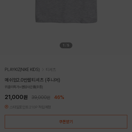
1
/
5
PLAYKIZ(NIKE KIDS)
티셔츠
메쉬업2.0반팔티셔츠 (주니어)
위클리특가+랜덤사은품(8종)
21,000
원
39,000
46%
원
스타일포인트 210P 적립예정
쿠폰받기