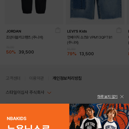
JORDAN
LEVI'S Kids
조던더블카고팬츠 (주니어)
언베이직 쇼츠B VPM13QPT81
(주니어)
79,000
65,000
50%
39,500
79%
13,500
고객센터
이용약관
개인정보처리방침
스타일이십사 주식회사
하루 보지 않기
대표이사 : 임동환, 김지원
사업자정보확인
PC버전
주소 : 서울시 강남구 논현로 633, 6층 (논현동, 한세엠케이빌딩)
사업자등록번호 : 116-81-32499
스타일24 고객센터 1544-5336
평일 09:00~ 18:00 (토/일/공휴일 휴무)
통신판매업신고번호 : 제 2024-서울강남-04239