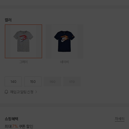
컬러
그레이
네이비
140
150
160
170
재입고 알림 신청
쇼핑혜택
자세히
최대
7%
쿠폰 할인