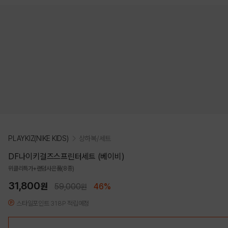
PLAYKIZ(NIKE KIDS)
상하복/세트
DF나이키걸즈스프린터세트 (베이비)
위클리특가+랜덤사은품(8종)
31,800
원
59,000
46%
원
스타일포인트 318P 적립예정