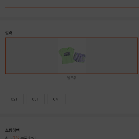
컬러
옐로우
02T
03T
04T
쇼핑혜택
최대
7%
쿠폰 할인