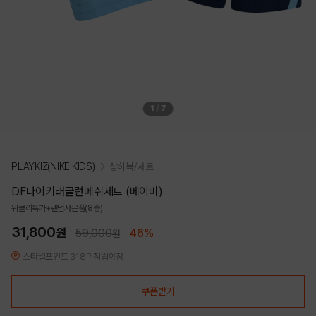
1
/
7
PLAYKIZ(NIKE KIDS)
상하복/세트
DF나이키래글런메쉬세트 (베이비)
위클리특가+랜덤사은품(8종)
31,800
원
59,000
46%
원
스타일포인트 318P 적립예정
쿠폰받기