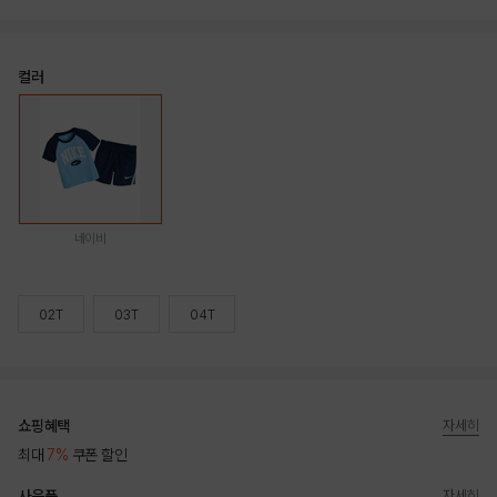
컬러
네이비
02T
03T
04T
쇼핑혜택
자세히
최대
7%
쿠폰 할인
사은품
자세히