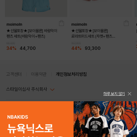
moimoln
moimoln
★선물포장★[모이몰른] 바람막이
★선물포장★[모이몰른]
팬츠 세트(바람막이+팬츠)
로라트위드세트 (자켓+팬츠
+멜로디화)
68,000
167,000
34%
44,700
44%
93,300
고객센터
이용약관
개인정보처리방침
스타일이십사 주식회사
하루 보지 않기
대표이사 : 임동환, 김지원
사업자정보확인
PC버전
주소 : 서울시 강남구 논현로 633, 6층 (논현동, 한세엠케이빌딩)
사업자등록번호 : 116-81-32499
스타일24 고객센터 1544-5336
평일 09:00~ 18:00 (토/일/공휴일 휴무)
통신판매업신고번호 : 제 2024-서울강남-04239
help Email : help@style24.com
개인정보보호책임자 : 배기영