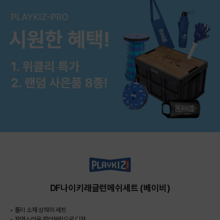
DF나이키래글런메쉬세트 (베이비)
• 폴리 소재 상하의 세트
• 자연스러운 컬러블럭으로 디자