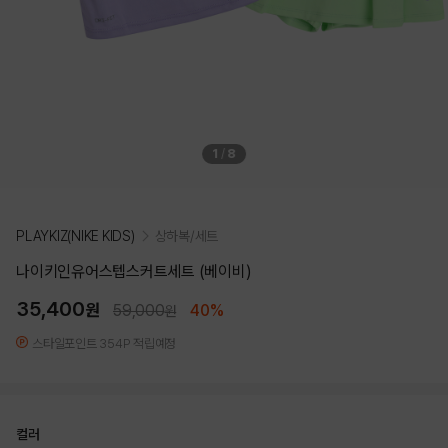
1
/
8
PLAYKIZ(NIKE KIDS)
상하복/세트
나이키인유어스텝스커트세트 (베이비)
35,400
원
59,000
40%
원
스타일포인트 354P 적립예정
컬러