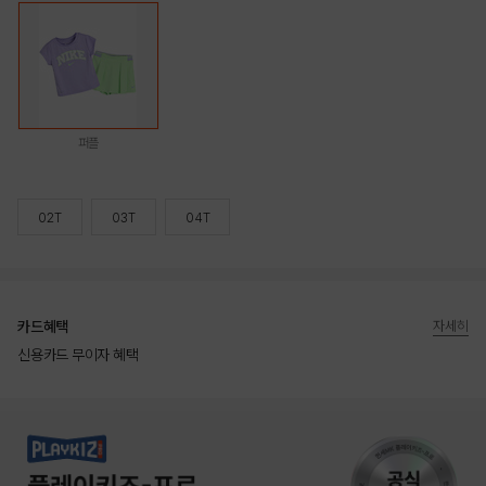
퍼플
02T
03T
04T
카드혜택
자세히
신용카드 무이자 혜택
상품상세정보