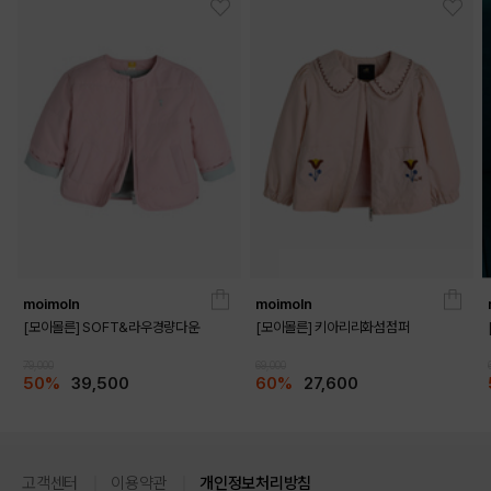
moimoln
moimoln
[모이몰른] SOFT&라우경량다운
[모이몰른] 키아리리화섬점퍼
79,000
69,000
50%
39,500
60%
27,600
고객센터
이용약관
개인정보처리방침