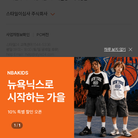
스타일이십사 주식회사
대표이사 : 임동환, 김지원
사업자정보확인
PC버전
주소 : 서울시 강남구 논현로 633, 6층 (논현동, 한세엠케이빌딩)
사업자등록번호 : 116-81-32499
스타일24 고객센터 1544-5336
하루 보지 않기
평일 09:00~ 18:00 (토/일/공휴일 휴무)
통신판매업신고번호 : 제 2024-서울강남-04239
help Email : help@style24.com
개인정보보호책임자 : 배기영
COPYRIGHTⓒ2021 STYLE24 ALL RIGHTS RESERVED.
호스팅 서비스 : 스타일이십사㈜
고객센터 1544-5336(평일 09:00~ 18:00 토/일/공휴일 휴무)
1
/
1