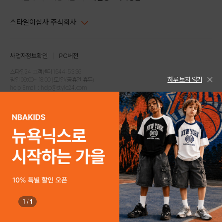
스타일이십사 주식회사
대표이사 : 임동환, 김지원
사업자정보확인
PC버전
주소 : 서울시 강남구 논현로 633, 6층 (논현동, 한세엠케이빌딩)
사업자등록번호 : 116-81-32499
스타일24 고객센터 1544-5336
하루 보지 않기
평일 09:00~ 18:00 (토/일/공휴일 휴무)
통신판매업신고번호 : 제 2024-서울강남-04239
help Email : help@style24.com
개인정보보호책임자 : 배기영
COPYRIGHTⓒ2021 STYLE24 ALL RIGHTS RESERVED.
호스팅 서비스 : 스타일이십사㈜
고객센터 1544-5336(평일 09:00~ 18:00 토/일/공휴일 휴무)
1
/
1