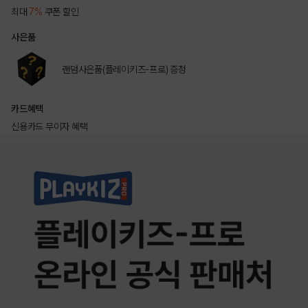
최대
7%
쿠폰 할인
사은품
랜덤사은품(플레이키즈-프로) 증정
카드혜택
신용카드 무이자 혜택
상품상세정보