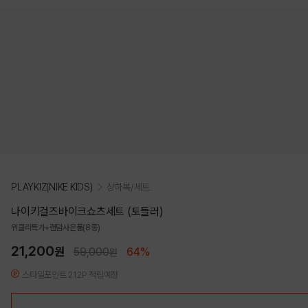
PLAYKIZ(NIKE KIDS)
상하복/세트
나이키걸즈바이크쇼츠세트 (토들러)
위클리특가+랜덤사은품(8종)
21,200
원
59,000
64%
원
스타일포인트 212P 적립예정