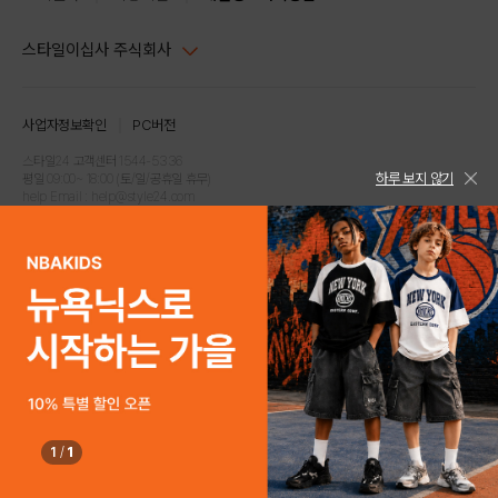
스타일이십사 주식회사
대표이사 : 임동환, 김지원
사업자정보확인
PC버전
주소 : 서울시 강남구 논현로 633, 6층 (논현동, 한세엠케이빌딩)
사업자등록번호 : 116-81-32499
스타일24 고객센터 1544-5336
하루 보지 않기
평일 09:00~ 18:00 (토/일/공휴일 휴무)
통신판매업신고번호 : 제 2024-서울강남-04239
help Email : help@style24.com
개인정보보호책임자 : 배기영
COPYRIGHTⓒ2021 STYLE24 ALL RIGHTS RESERVED.
호스팅 서비스 : 스타일이십사㈜
고객센터 1544-5336(평일 09:00~ 18:00 토/일/공휴일 휴무)
1
/
1