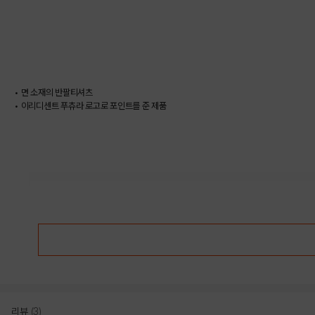
• 면 소재의 반팔티셔츠
• 이리디센트 푸츄라 로고로 포인트를 준 제품
리뷰
(3)