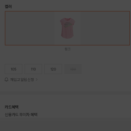
컬러
핑크
105
110
120
130
재입고 알림 신청
카드혜택
신용카드 무이자 혜택
상품상세정보