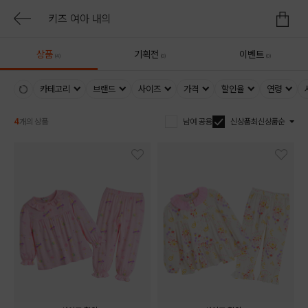
상품
기획전
이벤트
(4)
(0)
(0)
카테고리
브랜드
사이즈
가격
할인율
연령
4
개의 상품
남여 공용
신상품
최신상품순