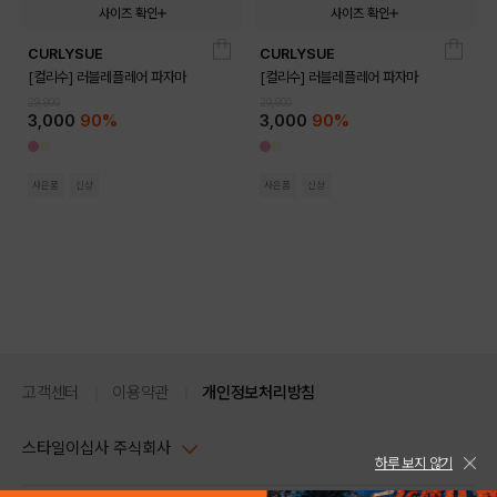
사이즈 확인
사이즈 확인
CURLYSUE
CURLYSUE
100
110
120
130
140
150
100
110
120
130
140
150
[컬리수] 러블레플레어 파자마
[컬리수] 러블레플레어 파자마
29,900
29,900
3,000
90%
3,000
90%
사은품
신상
사은품
신상
고객센터
이용약관
개인정보처리방침
스타일이십사 주식회사
하루 보지 않기