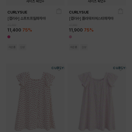
사이즈 확인
사이즈 확인
CURLYSUE
CURLYSUE
110
120
130
140
150
110
120
130
140
150
[컬리수] 소프트프릴파자마
[컬리수] 플라워피에스타파자마
45,900
47,900
11,400
75%
11,900
75%
사은품
신상
사은품
신상