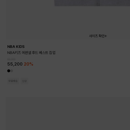
사이즈 확인
NBA KIDS
130
140
150
160
170
NBA키즈 에센셜 후드 베스트 집업
69,000
55,200
20%
무료배송
신상