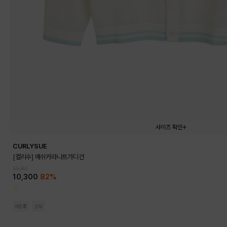
사이즈 확인
CURLYSUE
110
120
130
140
150
[컬리수] 메쉬카라니트가디건
55,900
10,300
82%
사은품
신상