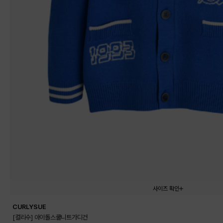
사이즈 확인
CURLYSUE
110
120
130
140
150
[컬리수] 아이돌스쿨니트가디건