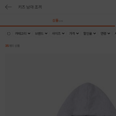
상품
(35)
카테고리
브랜드
사이즈
가격
할인율
연령
35
개의 상품