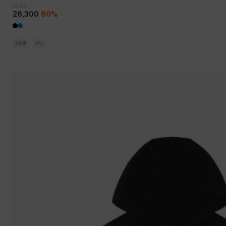
65,900
26,300
60%
사은품
신상