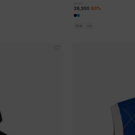
65,900
26,300
60%
사은품
신상