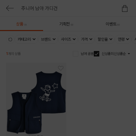
상품
기획전
이벤트
(1)
(0)
(0)
카테고리
브랜드
사이즈
가격
할인율
연령
1
개의 상품
남여 공용
신상품
최신상품순