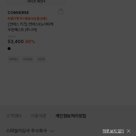
사이즈 확인
CONVERSE
140
150
160
170
위클리특가+랜덤사은품(8종)
[컨버스 키즈] 컨버스X노리타케
우븐베스트 (주니어)
99,000
53,400
46%
쿠폰할인
무료배송
사은품
고객센터
이용약관
개인정보처리방침
스타일이십사 주식회사
하루 보지 않기