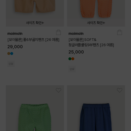
사이즈 확인
사이즈 확인
moimoln
moimoln
080
090
100
110
120
130
090
100
110
120
130
[모이몰른] 폴6부골지팬츠 [26 여름]
[모이몰른] SOFT&
정글러플쿨링9부팬츠 [26 여름]
29,000
25,000
신상
신상