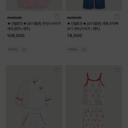
moimoln
moimoln
★선물포장★[모이몰른] 푸링시어서커
★선물포장★[모이몰른] 여름 상하복
세트(점퍼+팬츠)
코디 세트(티셔츠+팬츠)
108,000
78,000
무료배송
신상
무료배송
신상