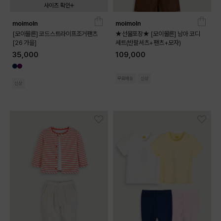
사이즈 확인
moimoln
moimoln
080
090
100
110
120
130
[모이몰른] 코드스트라이프조거팬츠
★선물포장★ [모이몰른] 남아 코디
[26 가을]
세트(반팔셔츠+팬츠+모자)
35,000
109,000
무료배송
신상
신상