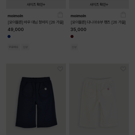
사이즈 확인
사이즈 확인
moimoln
moimoln
090
100
110
120
130
080
090
100
110
120
130
[모이몰른] 바우 데님 청바지 [26 가을]
[모이몰른] 다니아 8부 팬츠 [26 가을]
49,000
35,000
무료배송
신상
신상