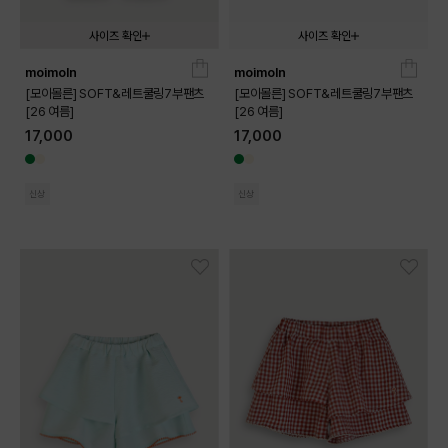
사이즈 확인
사이즈 확인
moimoln
moimoln
090
100
110
120
130
090
100
110
120
130
[모이몰른] SOFT&레트쿨링7부팬츠
[모이몰른] SOFT&레트쿨링7부팬츠
[26 여름]
[26 여름]
17,000
17,000
신상
신상