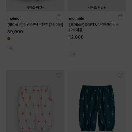
사이즈 확인
사이즈 확인
moimoln
moimoln
080
090
100
110
120
130
080
090
100
110
120
[모이몰른] 린넨스판4부팬츠 [26 여름]
[모이몰른] SOFT&4부인견레깅스
[26 여름]
39,000
12,000
신상
신상