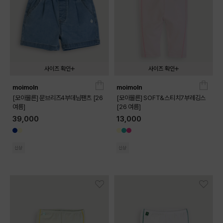
사이즈 확인
사이즈 확인
moimoln
moimoln
080
090
100
110
120
130
080
090
100
110
120
[모이몰른] 문브리즈4부데님팬츠 [26
[모이몰른] SOFT&스티치7부레깅스
여름]
[26 여름]
39,000
13,000
신상
신상