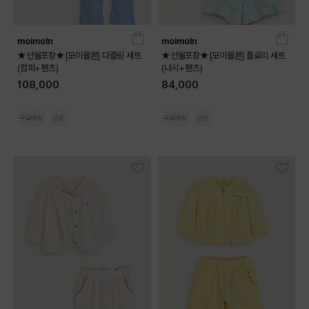
moimoln
moimoln
★선물포장★[모이몰른] 다즐링 세트
★선물포장★[모이몰른] 플로리 세트
(점퍼+팬츠)
(나시+팬츠)
108,000
84,000
무료배송
신상
무료배송
신상