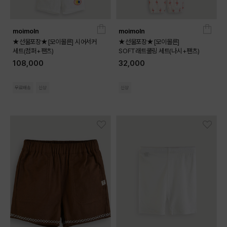
moimoln
moimoln
★선물포장★[모이몰른] 시어서커
★선물포장★[모이몰른]
세트(점퍼+팬츠)
SOFT래트쿨링 세트(나시+팬츠)
108,000
32,000
무료배송
신상
신상