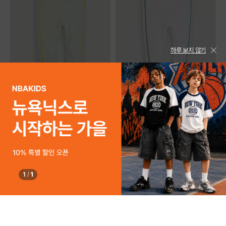
하루 보지 않기
사이즈 확인
사이즈 확인
moimoln
moimoln
080
090
100
110
120
080
090
100
110
120
[모이몰른] SOFT&스티치7부레깅스
[모이몰른] SOFT&스티치7부레깅스
[26 여름]
[26 여름]
13,000
13,000
신상
신상
1
/
1