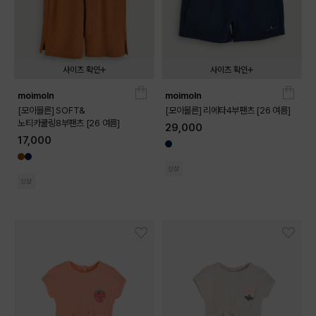
사이즈 확인
사이즈 확인
moimoln
moimoln
090
100
110
120
130
080
090
100
110
120
130
[모이몰른] SOFT&
[모이몰른] 리에타4부팬츠 [26 여름]
노티카쿨링8부팬츠 [26 여름]
29,000
17,000
신상
신상