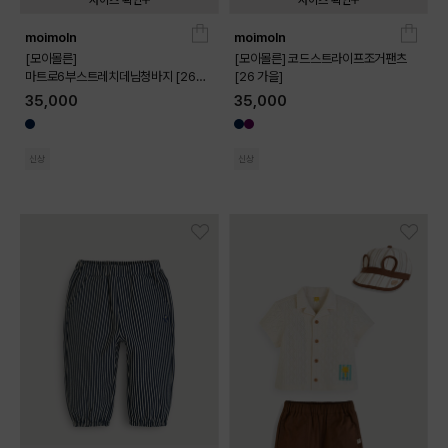
사이즈 확인
사이즈 확인
moimoln
moimoln
080
090
100
110
120
130
080
090
100
110
120
130
[모이몰른]
[모이몰른] 코드스트라이프조거팬츠
마트로6부스트레치데님청바지 [26
[26 가을]
가을]
35,000
35,000
신상
신상