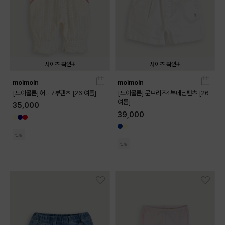
사이즈 확인
사이즈 확인
moimoln
moimoln
080
090
100
110
120
130
080
090
100
110
120
130
[모이몰른] 허니7부팬츠 [26 여름]
[모이몰른] 문브리즈4부데님팬츠 [26
여름]
35,000
39,000
신상
신상