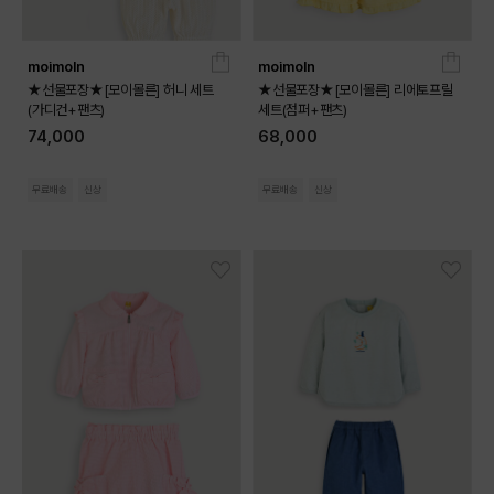
moimoln
moimoln
★선물포장★[모이몰른] 허니 세트
★선물포장★[모이몰른] 리에토프릴
(가디건+팬츠)
세트(점퍼+팬츠)
74,000
68,000
무료배송
신상
무료배송
신상