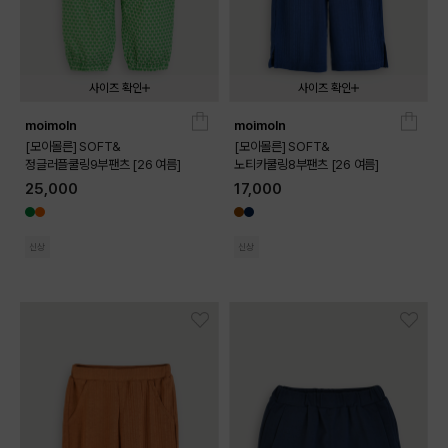
사이즈 확인
사이즈 확인
moimoln
moimoln
090
100
110
120
130
090
100
110
120
130
[모이몰른] SOFT&
[모이몰른] SOFT&
정글러플쿨링9부팬츠 [26 여름]
노티카쿨링8부팬츠 [26 여름]
25,000
17,000
신상
신상