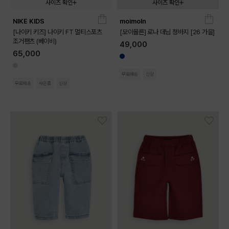
사이즈 확인
사이즈 확인
NIKE KIDS
moimoln
02T
03T
04T
090
100
110
120
130
[나이키 키즈] 나이키 FT 멀티스포츠
[모이몰른] 로나 데님 청바지 [26 가을]
조거팬츠 (베이비)
49,000
65,000
무료배송
신상
무료배송
사은품
신상