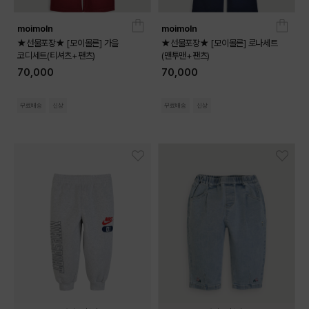
moimoln
moimoln
★선물포장★ [모이몰른] 가을
★선물포장★ [모이몰른] 로나세트
코디세트(티셔츠+팬츠)
(맨투맨+팬츠)
70,000
70,000
무료배송
신상
무료배송
신상