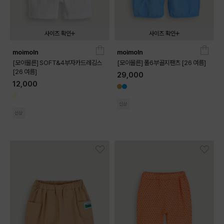
사이즈 확인
사이즈 확인
moimoln
moimoln
080
090
100
110
120
080
090
100
110
120
130
[모이몰른] SOFT&4부자카드레깅스
[모이몰른] 폴6부골지팬츠 [26 여름]
[26 여름]
29,000
12,000
신상
신상