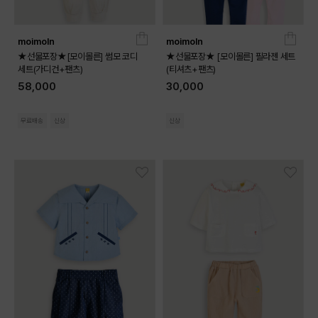
moimoln
moimoln
★선물포장★[모이몰른] 썸모 코디
★선물포장★ [모이몰른] 필라젠 세트
세트(가디건+팬츠)
(티셔츠+팬츠)
58,000
30,000
무료배송
신상
신상