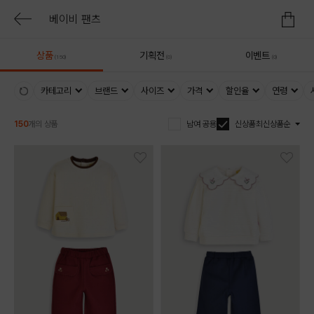
상품
기획전
이벤트
(150)
(0)
(0)
카테고리
브랜드
사이즈
가격
할인율
연령
150
개의 상품
남여 공용
신상품
최신상품순