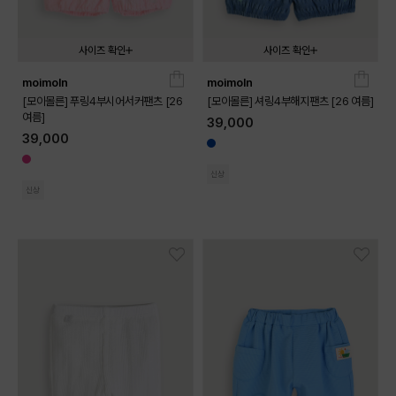
사이즈 확인
사이즈 확인
moimoln
moimoln
090
100
110
120
130
080
090
100
110
120
130
[모이몰른] 푸링4부시어서커팬츠 [26
[모이몰른] 셔링4부해지팬츠 [26 여름]
여름]
39,000
39,000
신상
신상