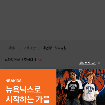
고객센터
이용약관
개인정보처리방침
스타일이십사 주식회사
하루 보지 않기
대표이사 : 임동환, 김지원
사업자정보확인
PC버전
주소 : 서울시 강남구 논현로 633, 6층 (논현동, 한세엠케이빌딩)
사업자등록번호 : 116-81-32499
스타일24 고객센터 1544-5336
평일 09:00~ 18:00 (토/일/공휴일 휴무)
통신판매업신고번호 : 제 2024-서울강남-04239
help Email : help@style24.com
개인정보보호책임자 : 배기영
COPYRIGHTⓒ2021 STYLE24 ALL RIGHTS RESERVED.
호스팅 서비스 : 스타일이십사㈜