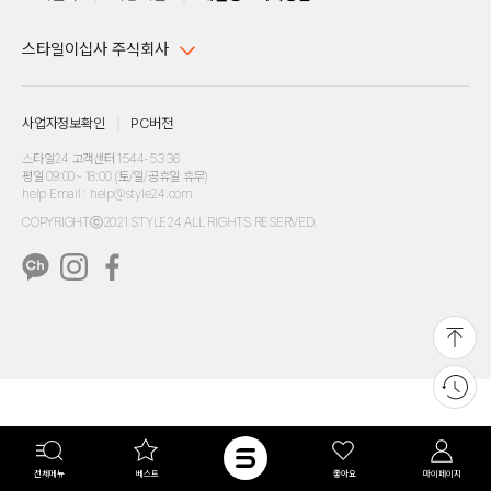
스타일이십사 주식회사
대표이사 : 임동환, 김지원
사업자정보확인
PC버전
주소 : 서울시 강남구 논현로 633, 6층 (논현동, 한세엠케이빌딩)
사업자등록번호 : 116-81-32499
스타일24 고객센터 1544-5336
평일 09:00~ 18:00 (토/일/공휴일 휴무)
통신판매업신고번호 : 제 2024-서울강남-04239
help Email : help@style24.com
개인정보보호책임자 : 배기영
COPYRIGHTⓒ2021 STYLE24 ALL RIGHTS RESERVED.
호스팅 서비스 : 스타일이십사㈜
고객센터 1544-5336(평일 09:00~ 18:00 토/일/공휴일 휴무)