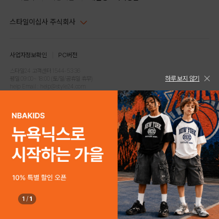
스타일이십사 주식회사
대표이사 : 임동환, 김지원
사업자정보확인
PC버전
주소 : 서울시 강남구 논현로 633, 6층 (논현동, 한세엠케이빌딩)
사업자등록번호 : 116-81-32499
스타일24 고객센터 1544-5336
하루 보지 않기
평일 09:00~ 18:00 (토/일/공휴일 휴무)
통신판매업신고번호 : 제 2024-서울강남-04239
help Email : help@style24.com
개인정보보호책임자 : 배기영
COPYRIGHTⓒ2021 STYLE24 ALL RIGHTS RESERVED.
호스팅 서비스 : 스타일이십사㈜
고객센터 1544-5336(평일 09:00~ 18:00 토/일/공휴일 휴무)
1
/
1