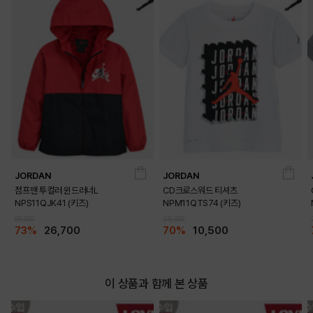
JORDAN
JORDAN
점프맨 투컬러 윈드러너L
CD크로스워드 티셔츠
NPS11QJK41 (키즈)
NPM11QTS74 (키즈)
99,000
35,000
73%
26,700
70%
10,500
이 상품과 함께 본 상품