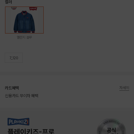
컬러
멜란지 블루
7_120
카드혜택
자세히
신용카드 무이자 혜택
상품상세정보