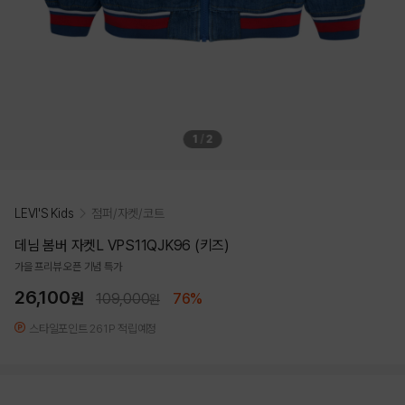
1
/
2
LEVI'S Kids
점퍼/자켓/코트
데님 봄버 자켓L VPS11QJK96 (키즈)
가을 프리뷰 오픈 기념 특가
26,100
원
109,000
76%
원
스타일포인트 261P 적립예정