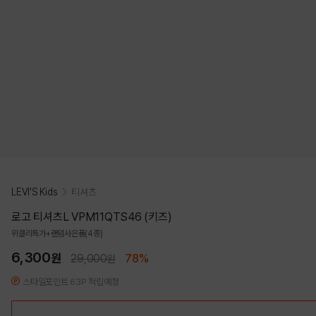
LEVI'S Kids
티셔츠
로고 티셔츠L VPM11QTS46 (키즈)
위클리특가+랜덤사은품(4종)
6,300
원
29,000
78%
원
스타일포인트 63P 적립예정