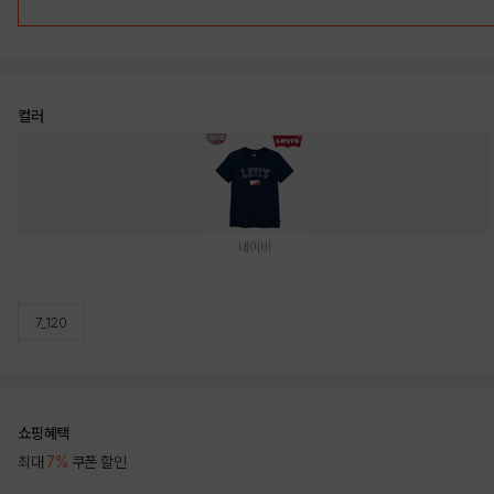
컬러
네이비
7_120
쇼핑혜택
최대
7%
쿠폰 할인