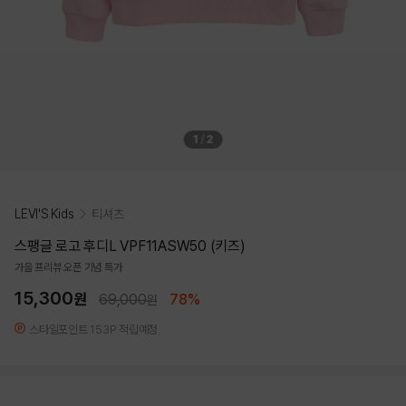
1
/
2
LEVI'S Kids
티셔츠
스팽글 로고 후디L VPF11ASW50 (키즈)
가을 프리뷰 오픈 기념 특가
15,300
원
69,000
78%
원
스타일포인트 153P 적립예정