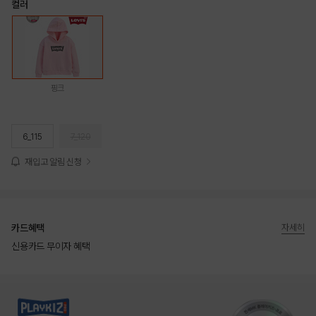
컬러
핑크
6_115
7_120
재입고 알림 신청
카드혜택
자세히
신용카드 무이자 혜택
상품상세정보