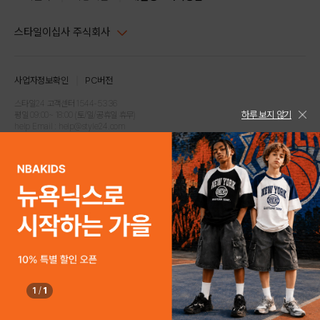
스타일이십사 주식회사
대표이사 : 임동환, 김지원
사업자정보확인
PC버전
주소 : 서울시 강남구 논현로 633, 6층 (논현동, 한세엠케이빌딩)
사업자등록번호 : 116-81-32499
스타일24 고객센터 1544-5336
하루 보지 않기
평일 09:00~ 18:00 (토/일/공휴일 휴무)
통신판매업신고번호 : 제 2024-서울강남-04239
help Email : help@style24.com
개인정보보호책임자 : 배기영
COPYRIGHTⓒ2021 STYLE24 ALL RIGHTS RESERVED.
호스팅 서비스 : 스타일이십사㈜
고객센터 1544-5336(평일 09:00~ 18:00 토/일/공휴일 휴무)
1
/
1