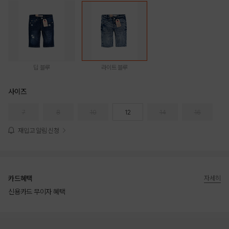
딥 블루
라이트 블루
사이즈
7
8
10
12
14
16
재입고 알림 신청
카드혜택
자세히
신용카드 무이자 혜택
상품상세정보