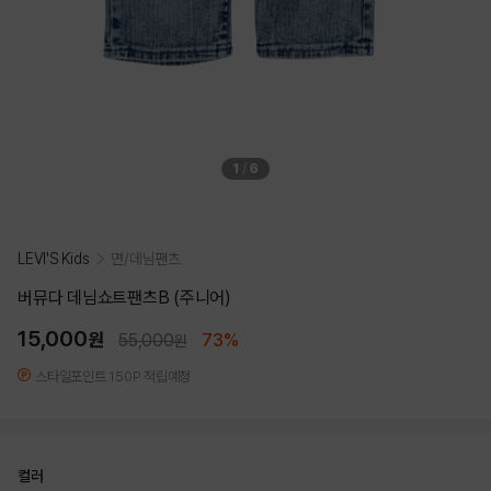
1
/
6
LEVI'S Kids
면/데님팬츠
버뮤다 데님쇼트팬츠B (주니어)
15,000
원
55,000
73%
원
스타일포인트 150P 적립예정
컬러