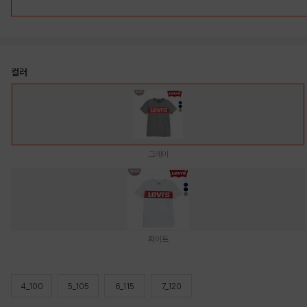
컬러
그레이
화이트
4_100
5_105
6_115
7_120