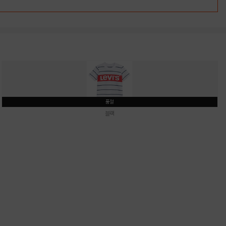
품절
블랙