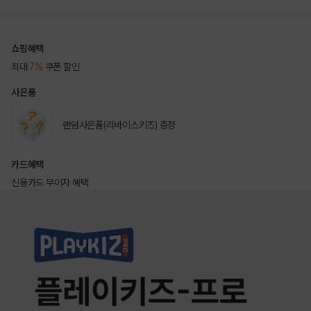
쇼핑혜택
최대
7%
쿠폰 할인
사은품
랜덤사은품(리바이스키즈) 증정
카드혜택
신용카드 무이자 혜택
상품상세정보