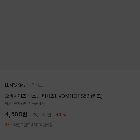
LEVI'S Kids
티셔츠
오버사이즈 박스탭 티셔츠L VOM11QTS52 (키즈)
위클리특가+랜덤사은품(4종)
4,500
원
29,000
84%
원
스타일포인트 45P 적립예정