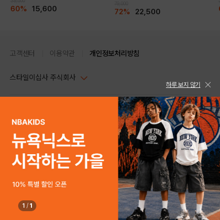
39,000
79,000
60%
15,600
72%
22,500
고객센터
이용약관
개인정보처리방침
스타일이십사 주식회사
하루 보지 않기
대표이사 : 임동환, 김지원
사업자정보확인
PC버전
주소 : 서울시 강남구 논현로 633, 6층 (논현동, 한세엠케이빌딩)
사업자등록번호 : 116-81-32499
스타일24 고객센터 1544-5336
평일 09:00~ 18:00 (토/일/공휴일 휴무)
통신판매업신고번호 : 제 2024-서울강남-04239
help Email : help@style24.com
개인정보보호책임자 : 배기영
COPYRIGHTⓒ2021 STYLE24 ALL RIGHTS RESERVED.
호스팅 서비스 : 스타일이십사㈜
고객센터 1544-5336(평일 09:00~ 18:00 토/일/공휴일 휴무)
1
/
1
구매하기