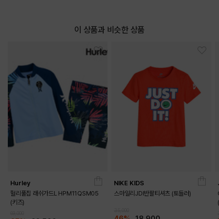
이 상품과 비슷한 상품
Hurley
NIKE KIDS
헐리풀집 래쉬가드L HPM11QSM05
스마일리JDI반팔티셔츠 (토들러)
(키즈)
35,000
69,000
46%
18,900