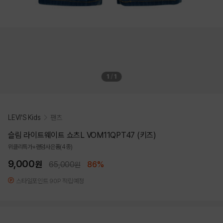
1
/
1
LEVI'S Kids
팬츠
슬림 라이트웨이트 쇼츠L VOM11QPT47 (키즈)
위클리특가+랜덤사은품(4종)
9,000
원
65,000
86%
원
스타일포인트 90P 적립예정