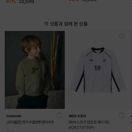
67%
22,500
이 상품과 함께 본 상품
moimoln
NBA KIDS
[모이몰른] 켓츠부클맨투맨티셔츠
BKN 스포츠 반집업 래시가드
(K242TS730P)