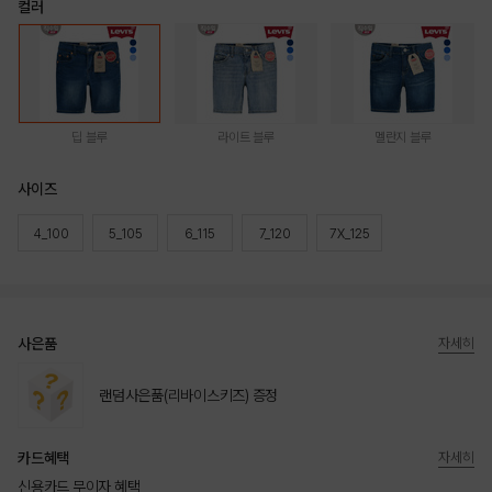
컬러
딥 블루
라이트 블루
멜란지 블루
사이즈
4_100
5_105
6_115
7_120
7X_125
사은품
자세히
랜덤사은품(리바이스키즈) 증정
카드혜택
자세히
신용카드 무이자 혜택