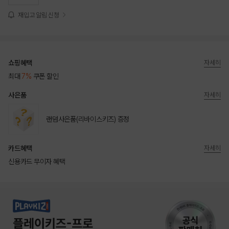
재입고 알림 신청
쇼핑혜택
자세히
최대
7%
쿠폰 할인
사은품
자세히
랜덤사은품(리바이스키즈) 증정
카드혜택
자세히
신용카드 무이자 혜택
상품상세정보