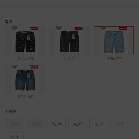
컬러
데님(그레이)
데님(청)
라이트 블루
멜란지 블루
사이즈
8_135
10_145
12_155
14_165
16_170
018
020