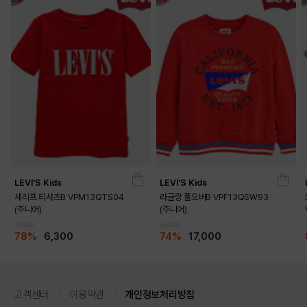
LEVI'S Kids
LEVI'S Kids
셰리프 티셔츠B VPM13QTS04
라글랑 풀오버B VPF13QSW93
(주니어)
(주니어)
29,000
65,000
78%
6,300
74%
17,000
고객센터
이용약관
개인정보처리방침