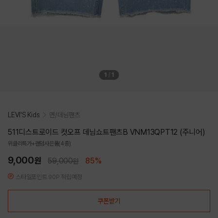
1
/
1
LEVI'S Kids
면/데님팬츠
511디스트로이드 컷오프 데님쇼트팬츠B VNM13QPT12 (주니어)
위클리특가+랜덤사은품(4종)
9,000
원
59,000
85%
원
스타일포인트 90P 적립예정
쿠폰받기