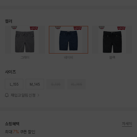
컬러
그레이
네이비
블랙
사이즈
L_155
M_145
S_135
XL_165
재입고 알림 신청
쇼핑혜택
자세히
최대
7%
쿠폰 할인