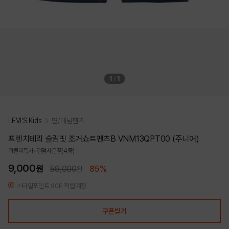
1
/
1
LEVI'S Kids
면/데님팬츠
프렌치테리 슬림핏 조거쇼트팬츠B VNM13QPT00 (주니어)
위클리특가+랜덤사은품(4종)
9,000
원
59,000
85%
원
스타일포인트 90P 적립예정
쿠폰받기