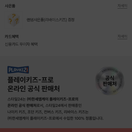
사은품
자세히
랜덤사은품(리바이스키즈) 증정
카드혜택
자세히
신용카드 무이자 혜택
상품상세정보