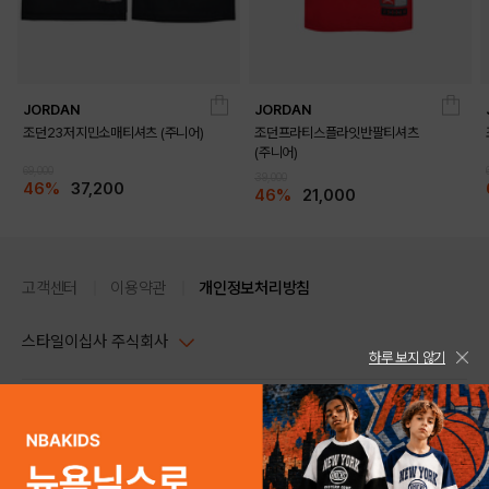
JORDAN
JORDAN
조던23저지민소매티셔츠 (주니어)
조던프라티스플라잇반팔티셔츠
(주니어)
69,000
39,000
46%
37,200
46%
21,000
고객센터
이용약관
개인정보처리방침
스타일이십사 주식회사
하루 보지 않기
대표이사 : 임동환, 김지원
사업자정보확인
PC버전
주소 : 서울시 강남구 논현로 633, 6층 (논현동, 한세엠케이빌딩)
사업자등록번호 : 116-81-32499
스타일24 고객센터 1544-5336
평일 09:00~ 18:00 (토/일/공휴일 휴무)
통신판매업신고번호 : 제 2024-서울강남-04239
help Email : help@style24.com