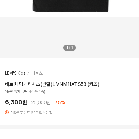
1
/
1
LEVI'S Kids
티셔츠
배트윙 링거티셔츠(반팔)L VNM11ATS53 (키즈)
위클리특가+랜덤사은품(4종)
6,300
원
25,000
75%
원
스타일포인트 63P 적립예정