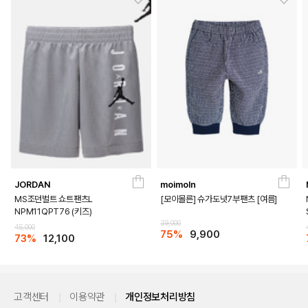
JORDAN
moimoln
MS조던벌트 쇼트팬츠L
[모이몰른] 슈가도넛7부팬츠 [여름]
NPM11QPT76 (키즈)
39,000
45,000
75%
9,900
73%
12,100
고객센터
이용약관
개인정보처리방침