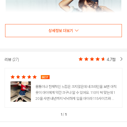
상세정보 더보기
리뷰
(27)
4.7점
몸통이나 전체적인 느낌은 크지않은데 네크라인을 보면 아직
옷이 아이에게 약간 크구나 알 수 있어요. 110이 딱 맞는데 1
20을 사면 내년까지 넉넉하게 입을 아이라 115사이즈와 고
민하다 120으로 구매했어요. 빨간색이 어찌나 쨍하니 화사
한지! 집에 진청치마가 있어 매치했더니, 청치마가 오히려 흐
1
/
1
려보이네요. 마침 뉴진스가 리바이스 모델이 되어서 트렌디
하다는 기분까지 낼 수 있습니다.