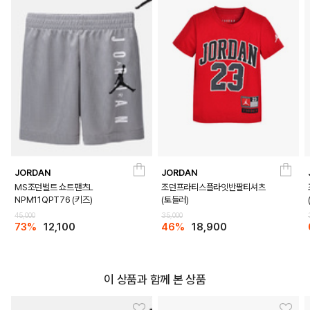
JORDAN
JORDAN
MS조던벌트 쇼트팬츠L
조던프라티스플라잇반팔티셔츠
NPM11QPT76 (키즈)
(토들러)
45,000
35,000
73%
12,100
46%
18,900
이 상품과 함께 본 상품