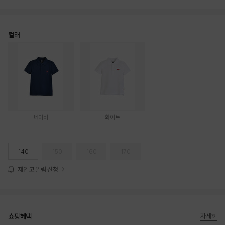
컬러
네이비
화이트
140
150
160
170
재입고 알림 신청
쇼핑혜택
자세히