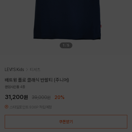
1
/
5
LEVI'S Kids
티셔츠
배트윙 폴로 클래식 반팔티 (주니어)
랜덤사은품 4종
31,200
원
39,000
20%
원
스타일포인트 936P 적립예정
쿠폰받기