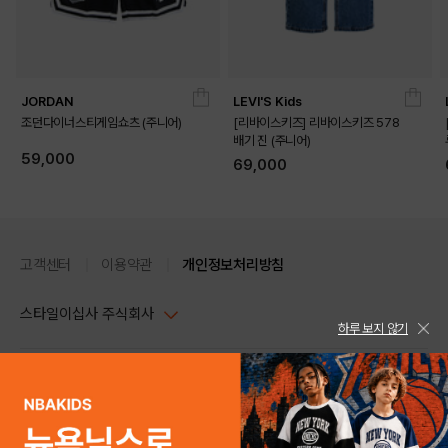
JORDAN
LEVI'S Kids
조던다이너스티게임쇼츠 (주니어)
[리바이스키즈] 리바이스키즈 578
배기 진 (주니어)
59,000
69,000
고객센터
이용약관
개인정보처리방침
스타일이십사 주식회사
하루 보지 않기
대표이사 : 임동환, 김지원
사업자정보확인
PC버전
주소 : 서울시 강남구 논현로 633, 6층 (논현동, 한세엠케이빌딩)
사업자등록번호 : 116-81-32499
스타일24 고객센터 1544-5336
평일 09:00~ 18:00 (토/일/공휴일 휴무)
통신판매업신고번호 : 제 2024-서울강남-04239
help Email : help@style24.com