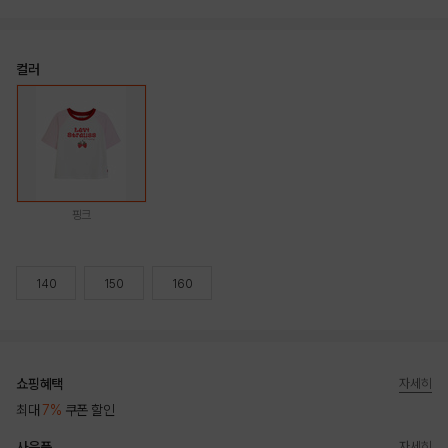
컬러
핑크
140
150
160
쇼핑혜택
자세히
최대
7%
쿠폰 할인
사은품
자세히