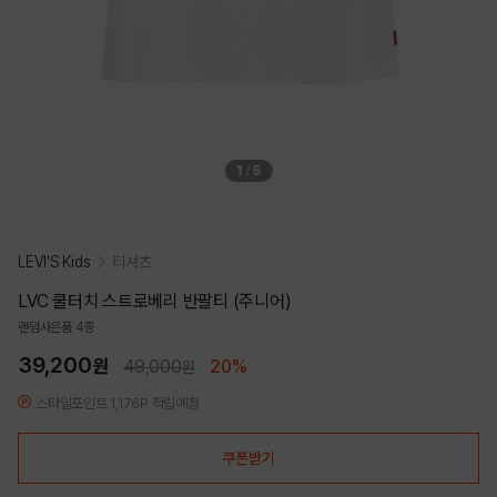
1
/
5
LEVI'S Kids
티셔츠
LVC 쿨터치 스트로베리 반팔티 (주니어)
랜덤사은품 4종
39,200
원
49,000
20%
원
스타일포인트 1,176P 적립예정
쿠폰받기