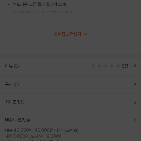
부드러운 코튼 폴리 쿨터치 소재
라글란 배색 소매로 스포티한 분위기
전면 프린트가 포인트인 여름 데일리 티셔츠
상세정보 더보기
COLOR
리뷰
(0)
0점
문의
(0)
사이즈 정보
배송/교환/반품
배송비 3,000원 (40,000원 이상 무료배송)
PINK
제주 5,000원, 도서산간 8,000원