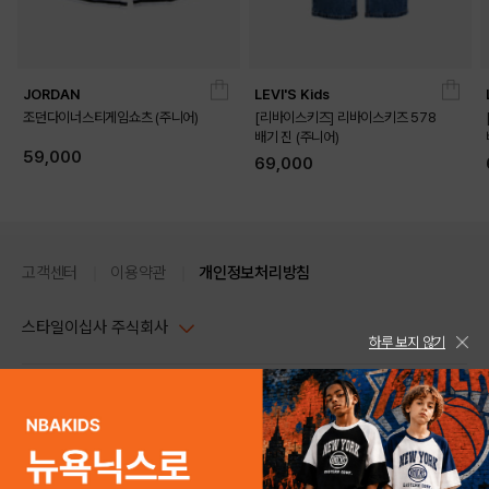
JORDAN
LEVI'S Kids
조던다이너스티게임쇼츠 (주니어)
[리바이스키즈] 리바이스키즈 578
배기 진 (주니어)
59,000
69,000
고객센터
이용약관
개인정보처리방침
스타일이십사 주식회사
하루 보지 않기
가볍고 시원한 착용감을 고려한 그래픽 반팔 티셔츠

대표이사 : 임동환, 김지원
라글란 소매 라인이 활동적인 인상을 더함

사업자정보확인
PC버전
배색 소매가 심플한 코디에 포인트를 줌

주소 : 서울시 강남구 논현로 633, 6층 (논현동, 한세엠케이빌딩)
전면 프린트로 여름 단독 스타일을 산뜻하게 완성
사업자등록번호 : 116-81-32499
스타일24 고객센터 1544-5336
평일 09:00~ 18:00 (토/일/공휴일 휴무)
통신판매업신고번호 : 제 2024-서울강남-04239
help Email : help@style24.com