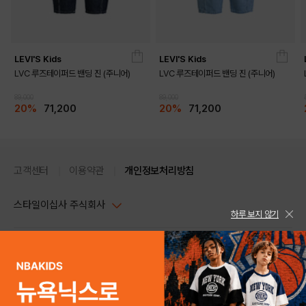
LEVI'S Kids
LEVI'S Kids
LVC 루즈테이퍼드 밴딩 진 (주니어)
LVC 루즈테이퍼드 밴딩 진 (주니어)
89,000
89,000
20%
71,200
20%
71,200
고객센터
이용약관
개인정보처리방침
스타일이십사 주식회사
하루 보지 않기
움직임이 많은 날 편하게 입기 좋은 그래픽 반팔 티셔츠

대표이사 : 임동환, 김지원
라글란 소매가 어깨 라인을 자연스럽게 이어줌

사업자정보확인
PC버전
배색 소매가 스포티한 분위기를 살림

주소 : 서울시 강남구 논현로 633, 6층 (논현동, 한세엠케이빌딩)
전면 리바이스 로고 그래픽으로 단독 착용 시 포인트가 분명함
사업자등록번호 : 116-81-32499
스타일24 고객센터 1544-5336
평일 09:00~ 18:00 (토/일/공휴일 휴무)
통신판매업신고번호 : 제 2024-서울강남-04239
help Email : help@style24.com