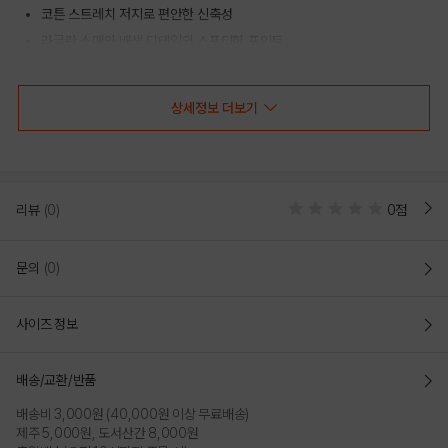
코튼 스트레치 저지로 편안한 신축성
라글란 소매와 배색 디테일의 스포티한 포인트
전면 리바이스 로고 그래픽 디자인
상세정보 더보기
COLOR
리뷰
(0)
0점
문의
(0)
사이즈 정보
배송/교환/반품
배송비 3,000원 (40,000원 이상 무료배송)
NAVY
WHITE
제주 5,000원, 도서산간 8,000원