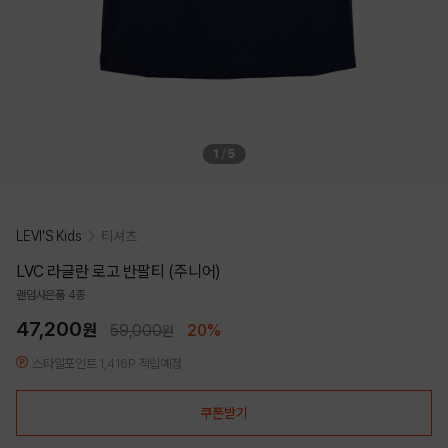
1
/
5
LEVI'S Kids
티셔츠
LVC 라글란 로고 반팔티 (주니어)
랜덤사은품 4종
47,200
원
59,000
20%
원
스타일포인트 1,416P 적립예정
쿠폰받기