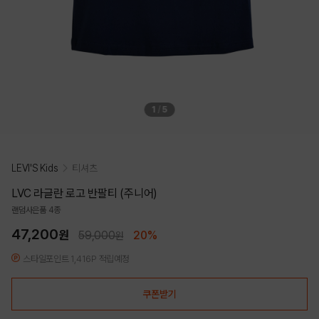
1
/
5
LEVI'S Kids
티셔츠
LVC 라글란 로고 반팔티 (주니어)
랜덤사은품 4종
47,200
원
59,000
20%
원
스타일포인트 1,416P 적립예정
쿠폰받기