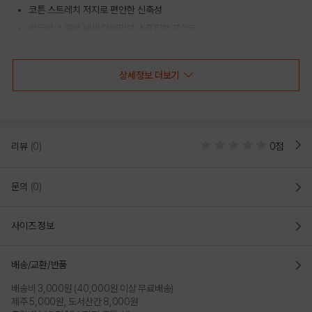
코튼 스트레치 저지로 편안한 신축성
라글란 소매와 배색 디테일의 스포티한 포인트
전면 리바이스 로고 그래픽 디자인
상세정보 더보기
COLOR
리뷰
(0)
0점
문의
(0)
사이즈 정보
배송/교환/반품
배송비 3,000원 (40,000원 이상 무료배송)
NAVY
WHITE
제주 5,000원, 도서산간 8,000원