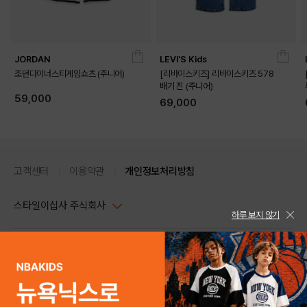
JORDAN
LEVI'S Kids
조던다이너스티게임쇼츠 (주니어)
[리바이스키즈] 리바이스키즈 578
배기 진 (주니어)
59,000
69,000
고객센터
이용약관
개인정보처리방침
스타일이십사 주식회사
하루 보지 않기
움직임이 많은 날 편하게 입기 좋은 그래픽 반팔 티셔츠

대표이사 : 임동환, 김지원
라글란 소매가 어깨 라인을 자연스럽게 이어줌

사업자정보확인
PC버전
배색 소매가 스포티한 분위기를 살림

주소 : 서울시 강남구 논현로 633, 6층 (논현동, 한세엠케이빌딩)
전면 리바이스 로고 그래픽으로 단독 착용 시 포인트가 분명함
사업자등록번호 : 116-81-32499
스타일24 고객센터 1544-5336
평일 09:00~ 18:00 (토/일/공휴일 휴무)
통신판매업신고번호 : 제 2024-서울강남-04239
help Email : help@style24.com