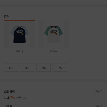
컬러
네이비
화이트
140
150
160
170
쇼핑혜택
자세히
최대
7%
쿠폰 할인
사은품
자세히