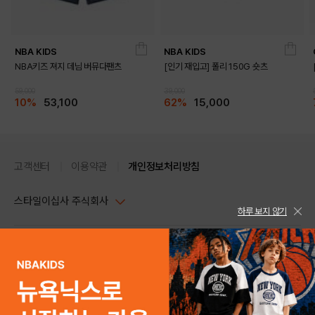
NBA KIDS
NBA KIDS
NBA키즈 져지 데님 버뮤다팬츠
[인기 재입고] 폴리 150G 숏츠
59,000
39,000
10%
53,100
62%
15,000
고객센터
이용약관
개인정보처리방침
스타일이십사 주식회사
하루 보지 않기
대표이사 : 임동환, 김지원
사업자정보확인
PC버전
주소 : 서울시 강남구 논현로 633, 6층 (논현동, 한세엠케이빌딩)
사업자등록번호 : 116-81-32499
스타일24 고객센터 1544-5336
평일 09:00~ 18:00 (토/일/공휴일 휴무)
통신판매업신고번호 : 제 2024-서울강남-04239
help Email : help@style24.com
개인정보보호책임자 : 배기영
COPYRIGHTⓒ2021 STYLE24 ALL RIGHTS RESERVED.