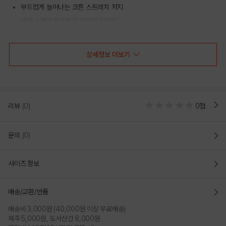
부드럽게 늘어나는 코튼 스트레치 저지
배색 소매가 포인트인 라글란 디자인
전면 로고 그래픽으로 캐주얼하게 완성
상세정보 더보기
COLOR
리뷰
(0)
0점
문의
(0)
사이즈 정보
배송/교환/반품
배송비 3,000원 (40,000원 이상 무료배송)
NAVY
WHITE
제주 5,000원, 도서산간 8,000원