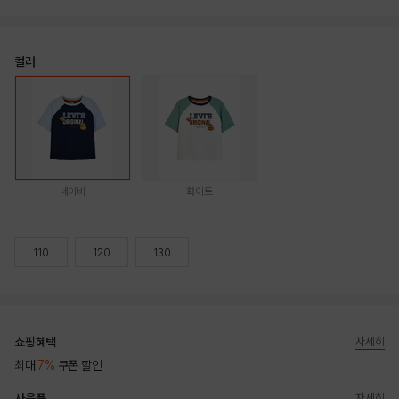
컬러
네이비
화이트
110
120
130
쇼핑혜택
자세히
최대
7%
쿠폰 할인
사은품
자세히