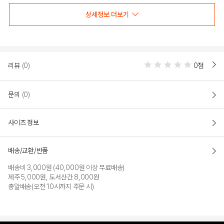
상세정보 더보기
COLOR
리뷰
(0)
0점
문의
(0)
사이즈 정보
배송/교환/반품
배송비 3,000원 (40,000원 이상 무료배송)
NAVY
BLUE
제주 5,000원, 도서산간 8,000원
총알배송(오전 10시까지 주문 시)