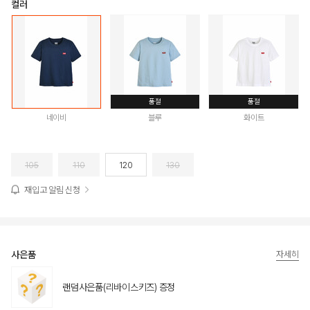
컬러
품절
품절
네이비
블루
화이트
105
110
120
130
재입고 알림 신청
사은품
자세히
랜덤사은품(리바이스키즈) 증정