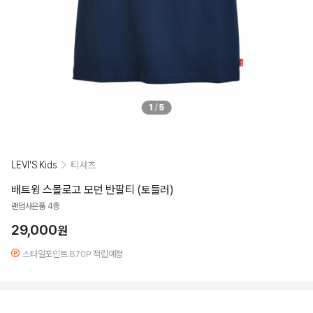
1
/
5
LEVI'S Kids
티셔츠
배트윙 스몰로고 모던 반팔티 (토들러)
랜덤사은품 4종
29,000
원
스타일포인트 870P 적립예정