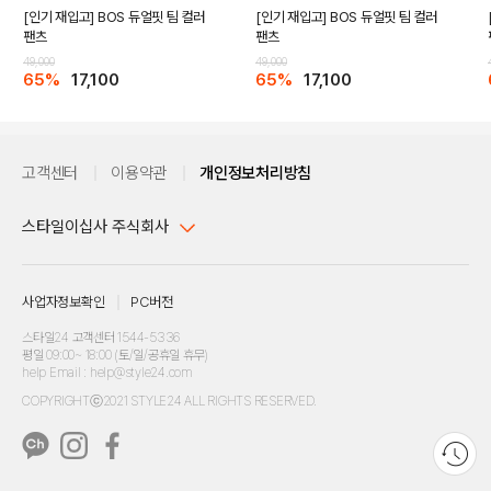
[인기 재입고] BOS 듀얼핏 팀 컬러
[인기 재입고] BOS 듀얼핏 팀 컬러
팬츠
팬츠
DETAILS
49,000
49,000
65%
17,100
65%
17,100
고객센터
이용약관
개인정보처리방침
스타일이십사 주식회사
대표이사 : 임동환, 김지원
사업자정보확인
PC버전
주소 : 서울시 강남구 논현로 633, 6층 (논현동, 한세엠케이빌딩)
사업자등록번호 : 116-81-32499
스타일24 고객센터 1544-5336
평일 09:00~ 18:00 (토/일/공휴일 휴무)
통신판매업신고번호 : 제 2024-서울강남-04239
help Email : help@style24.com
개인정보보호책임자 : 배기영
COPYRIGHTⓒ2021 STYLE24 ALL RIGHTS RESERVED.
호스팅 서비스 : 스타일이십사㈜
고객센터 1544-5336(평일 09:00~ 18:00 토/일/공휴일 휴무)