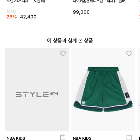
조던23저지세트 (토들러)
나이키홑겹테니스윈드러너 (토들러)
99,000
59,000
28%
42,400
이 상품과 함께 본 상품
NBA KIDS
NBA KIDS