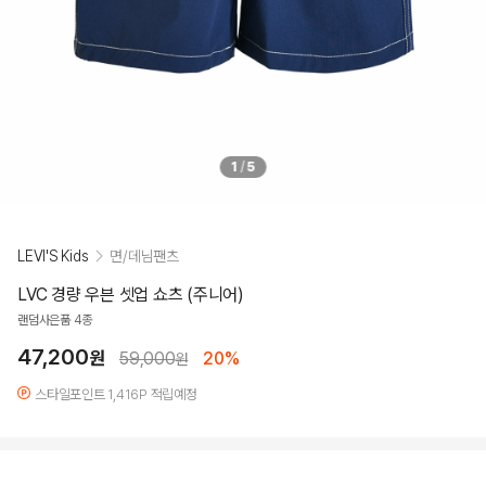
1
/
5
LEVI'S Kids
면/데님팬츠
LVC 경량 우븐 셋업 쇼츠 (주니어)
랜덤사은품 4종
47,200
원
59,000
20%
원
스타일포인트 1,416P 적립예정