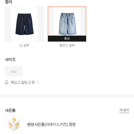
컬러
품절
딥 블루
멜란지 블루
사이즈
130
재입고 알림 신청
사은품
자세히
랜덤사은품(리바이스키즈) 증정