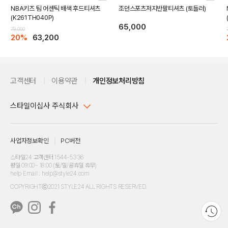
NBA키즈 팀 어센틱 배색 후드티셔츠
조던스포츠저지반팔티셔츠 (토들러)
(K261TH040P)
65,000
79,000
20%
63,200
고객센터
이용약관
개인정보처리방침
스타일이십사 주식회사
대표이사 : 임동환, 김지원
사업자정보확인
PC버전
주소 : 서울시 강남구 논현로 633, 6층 (논현동, 한세엠케이빌딩)
사업자등록번호 : 116-81-32499
스타일24 고객센터 1544-5336
평일 09:00~ 18:00 (토/일/공휴일 휴무)
통신판매업신고번호 : 제 2024-서울강남-04239
help Email : help@style24.com
개인정보보호책임자 : 배기영
COPYRIGHTⓒ2021 STYLE24 ALL RIGHTS RESERVED.
호스팅 서비스 : 스타일이십사㈜
고객센터 1544-5336(평일 09:00~ 18:00 토/일/공휴일 휴무)