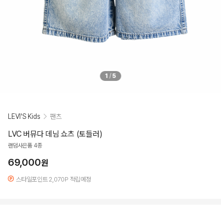
1
/
5
LEVI'S Kids
팬츠
LVC 버뮤다 데님 쇼츠 (토들러)
랜덤사은품 4종
69,000
원
스타일포인트 2,070P 적립예정