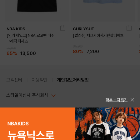
NBA KIDS
CURLYSUE
[인기 재입고] NBA 로고맨 메쉬
[컬리수] 체크시어서커반팔티셔츠
그래픽 티셔츠
35,900
39,000
80%
7,200
65%
13,500
고객센터
이용약관
개인정보처리방침
스타일이십사 주식회사
하루 보지 않기
대표이사 : 임동환, 김지원
사업자정보확인
PC버전
주소 : 서울시 강남구 논현로 633, 6층 (논현동, 한세엠케이빌딩)
사업자등록번호 : 116-81-32499
스타일24 고객센터 1544-5336
평일 09:00~ 18:00 (토/일/공휴일 휴무)
통신판매업신고번호 : 제 2024-서울강남-04239
help Email : help@style24.com