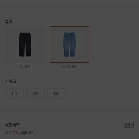
컬러
딥 블루
라이트 블루
사이즈
110
120
130
쇼핑혜택
자세히
최대
7%
쿠폰 할인