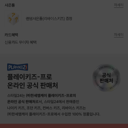
사은품
자세히
랜덤사은품(리바이스키즈) 증정
카드혜택
자세히
신용카드 무이자 혜택
상품상세정보