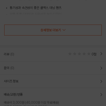
통기성과 속건성이 좋은 쿨맥스 데님 팬츠
양쪽 포켓 디테일로 실용성을 높인 디자인
여유 있게 떨어지는 루즈 테이퍼드 실루엣
상세정보 더보기
COLOR
리뷰
(0)
0점
문의
(0)
사이즈 정보
배송/교환/반품
배송비 3,000원 (40,000원 이상 무료배송)
DEEP BLUE
LIGHT BLUE