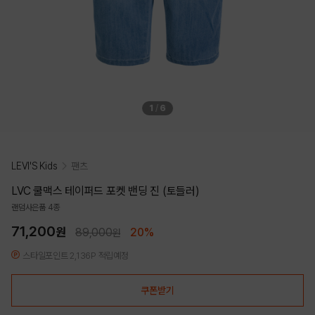
1
/
6
LEVI'S Kids
팬츠
LVC 쿨맥스 테이퍼드 포켓 밴딩 진 (토들러)
랜덤사은품 4종
71,200
원
89,000
20%
원
스타일포인트 2,136P 적립예정
쿠폰받기