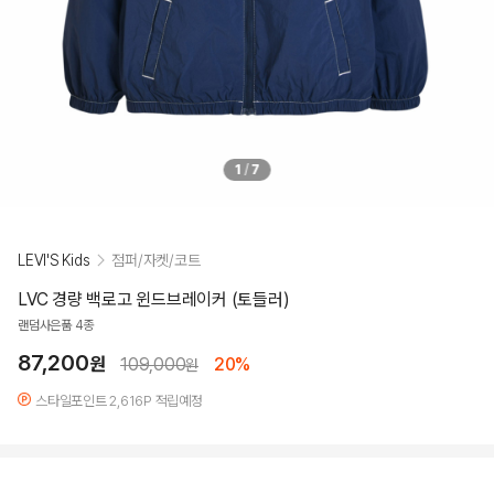
1
/
7
LEVI'S Kids
점퍼/자켓/코트
LVC 경량 백로고 윈드브레이커 (토들러)
랜덤사은품 4종
87,200
원
109,000
20%
원
스타일포인트 2,616P 적립예정