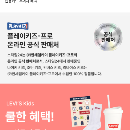
신용카드 무이자 혜택
상품상세정보