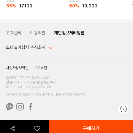
49,000
49,900
65%
17,100
60%
19,900
고객센터
이용약관
개인정보처리방침
스타일이십사 주식회사
대표이사 : 임동환, 김지원
사업자정보확인
PC버전
주소 : 서울시 강남구 논현로 633, 6층 (논현동, 한세엠케이빌딩)
사업자등록번호 : 116-81-32499
스타일24 고객센터 1544-5336
평일 09:00~ 18:00 (토/일/공휴일 휴무)
통신판매업신고번호 : 제 2024-서울강남-04239
help Email : help@style24.com
개인정보보호책임자 : 배기영
COPYRIGHTⓒ2021 STYLE24 ALL RIGHTS RESERVED.
호스팅 서비스 : 스타일이십사㈜
고객센터 1544-5336(평일 09:00~ 18:00 토/일/공휴일 휴무)
구매하기