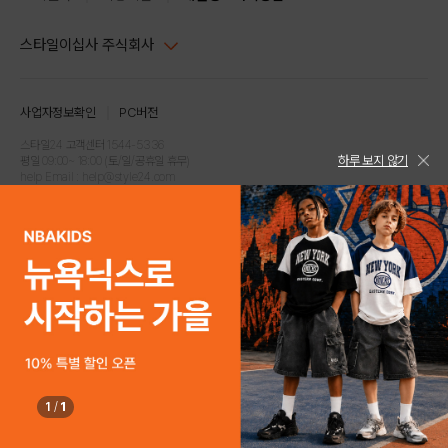
스타일이십사 주식회사
대표이사 : 임동환, 김지원
사업자정보확인
PC버전
주소 : 서울시 강남구 논현로 633, 6층 (논현동, 한세엠케이빌딩)
사업자등록번호 : 116-81-32499
스타일24 고객센터 1544-5336
하루 보지 않기
평일 09:00~ 18:00 (토/일/공휴일 휴무)
통신판매업신고번호 : 제 2024-서울강남-04239
help Email : help@style24.com
개인정보보호책임자 : 배기영
COPYRIGHTⓒ2021 STYLE24 ALL RIGHTS RESERVED.
호스팅 서비스 : 스타일이십사㈜
고객센터 1544-5336(평일 09:00~ 18:00 토/일/공휴일 휴무)
1
/
1