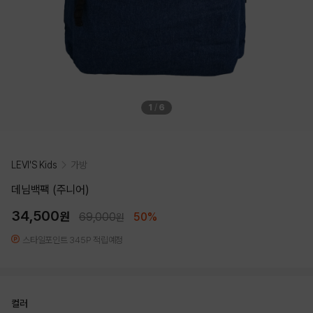
1
/
6
LEVI'S Kids
가방
데님백팩 (주니어)
34,500
원
69,000
50%
원
스타일포인트 345P 적립예정
컬러