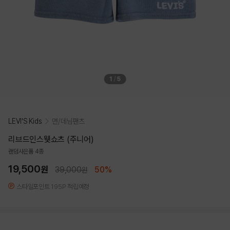
1
/
5
LEVI'S Kids
면/데님팬츠
리브드인스웻쇼츠 (주니어)
랜덤사은품 4종
19,500
원
39,000
50%
원
스타일포인트 195P 적립예정