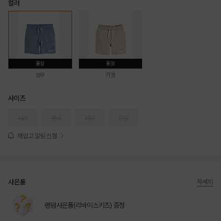
컬러
품절
품절
블루
카멜
사이즈
140
150
160
170
재입고 알림 신청
사은품
자세히
랜덤사은품(리바이스키즈) 증정