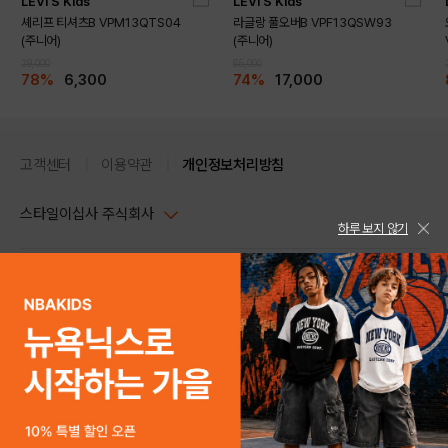
LEVI'S Kids
LEVI'S Kids
셰리프 티셔츠B VPM13QTS04
라글랑 풀오버B VPF13QSW93
(주니어)
(주니어)
29,000
65,000
78%
6,300
74%
17,000
고객센터
이용약관
개인정보처리방침
스타일이십사 주식회사
하루 보지 않기
대표이사 : 임동환, 김지원
사업자정보확인
PC버전
주소 : 서울시 강남구 논현로 633, 6층 (논현동, 한세엠케이빌딩)
사업자등록번호 : 116-81-32499
스타일24 고객센터 1544-5336
평일 09:00~ 18:00 (토/일/공휴일 휴무)
통신판매업신고번호 : 제 2024-서울강남-04239
help Email : help@style24.com
개인정보보호책임자 : 배기영
COPYRIGHTⓒ2021 STYLE24 ALL RIGHTS RESERVED.
호스팅 서비스 : 스타일이십사㈜
고객센터 1544-5336(평일 09:00~ 18:00 토/일/공휴일 휴무)