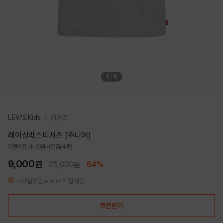
1
/
5
LEVI'S Kids
티셔츠
레이싱박스티셔츠 (주니어)
위클리특가+랜덤사은품(4종)
9,000
원
25,000
64%
원
스타일포인트 90P 적립예정
쿠폰받기