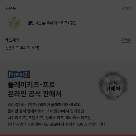
사은품
자세히
랜덤사은품(리바이스키즈) 증정
카드혜택
자세히
신용카드 무이자 혜택
상품상세정보