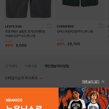
LEVI'S Kids
CONVERSE
프렌치테리 슬림핏 조거쇼트팬츠B
컨버스우븐카고반바지 (주니어)
VNM13QPT00 (주니어)
55,000
59,000
46%
29,700
85%
9,000
고객센터
이용약관
개인정보처리방침
스타일이십사 주식회사
하루 보지 않기
대표이사 : 임동환, 김지원
사업자정보확인
PC버전
주소 : 서울시 강남구 논현로 633, 6층 (논현동, 한세엠케이빌딩)
사업자등록번호 : 116-81-32499
스타일24 고객센터 1544-5336
평일 09:00~ 18:00 (토/일/공휴일 휴무)
통신판매업신고번호 : 제 2024-서울강남-04239