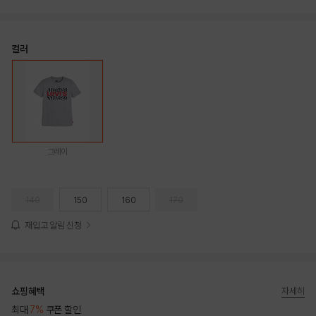
컬러
그레이
140
150
160
170
재입고 알림 신청
쇼핑혜택
자세히
최대
7%
쿠폰 할인