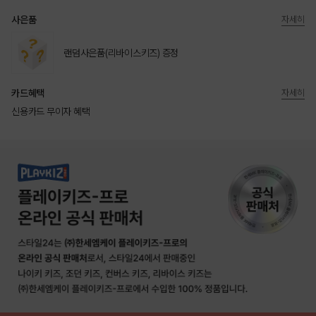
사은품
자세히
랜덤사은품(리바이스키즈) 증정
카드혜택
자세히
신용카드 무이자 혜택
상품상세정보