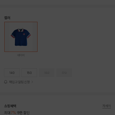
컬러
네이비
140
150
160
170
재입고 알림 신청
쇼핑혜택
자세히
최대
7%
쿠폰 할인