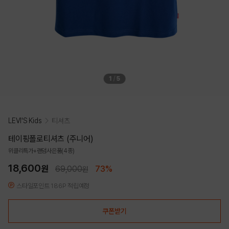
1
/
5
LEVI'S Kids
티셔츠
테이핑폴로티셔츠 (주니어)
위클리특가+랜덤사은품(4종)
18,600
원
69,000
73%
원
스타일포인트 186P 적립예정
쿠폰받기