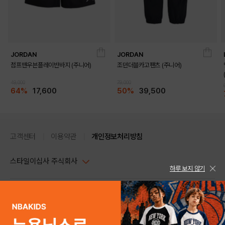
JORDAN
JORDAN
점프맨우븐플레이반바지 (주니어)
조던더블카고팬츠 (주니어)
49,000
79,000
64%
17,600
50%
39,500
고객센터
이용약관
개인정보처리방침
스타일이십사 주식회사
하루 보지 않기
대표이사 : 임동환, 김지원
사업자정보확인
PC버전
주소 : 서울시 강남구 논현로 633, 6층 (논현동, 한세엠케이빌딩)
사업자등록번호 : 116-81-32499
스타일24 고객센터 1544-5336
평일 09:00~ 18:00 (토/일/공휴일 휴무)
통신판매업신고번호 : 제 2024-서울강남-04239