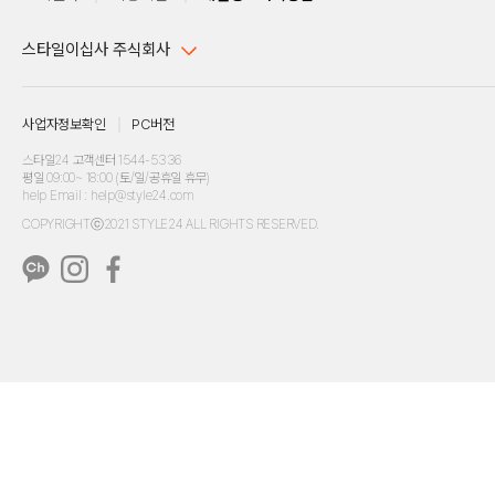
스타일이십사 주식회사
대표이사 : 임동환, 김지원
사업자정보확인
PC버전
주소 : 서울시 강남구 논현로 633, 6층 (논현동, 한세엠케이빌딩)
사업자등록번호 : 116-81-32499
스타일24 고객센터 1544-5336
평일 09:00~ 18:00 (토/일/공휴일 휴무)
통신판매업신고번호 : 제 2024-서울강남-04239
help Email : help@style24.com
개인정보보호책임자 : 배기영
COPYRIGHTⓒ2021 STYLE24 ALL RIGHTS RESERVED.
호스팅 서비스 : 스타일이십사㈜
고객센터 1544-5336(평일 09:00~ 18:00 토/일/공휴일 휴무)