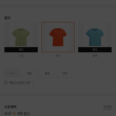
컬러
품절
품절
그린
레드
블루
140
150
160
170
재입고 알림 신청
쇼핑혜택
자세히
최대
7%
쿠폰 할인