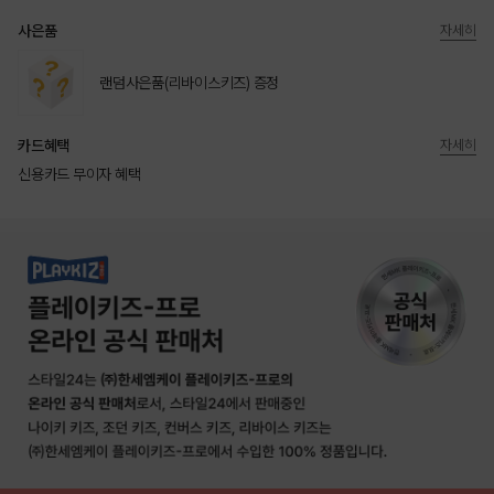
사은품
자세히
랜덤사은품(리바이스키즈) 증정
카드혜택
자세히
신용카드 무이자 혜택
상품상세정보