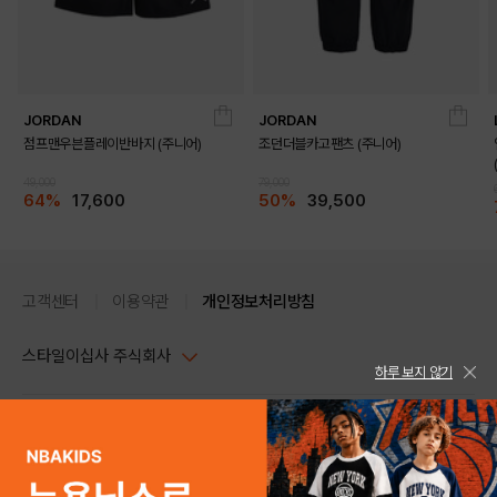
BLUE
JORDAN
JORDAN
PRODUCT VIEW
점프맨우븐플레이반바지 (주니어)
조던더블카고팬츠 (주니어)
49,000
79,000
64%
17,600
50%
39,500
고객센터
이용약관
개인정보처리방침
스타일이십사 주식회사
하루 보지 않기
대표이사 : 임동환, 김지원
사업자정보확인
PC버전
주소 : 서울시 강남구 논현로 633, 6층 (논현동, 한세엠케이빌딩)
사업자등록번호 : 116-81-32499
스타일24 고객센터 1544-5336
평일 09:00~ 18:00 (토/일/공휴일 휴무)
통신판매업신고번호 : 제 2024-서울강남-04239