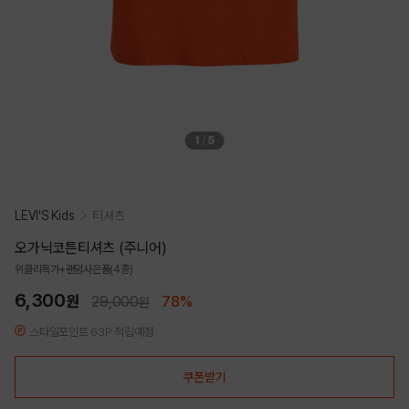
1
/
5
LEVI'S Kids
티셔츠
오가닉코튼티셔츠 (주니어)
위클리특가+랜덤사은품(4종)
6,300
원
29,000
78%
원
스타일포인트 63P 적립예정
쿠폰받기