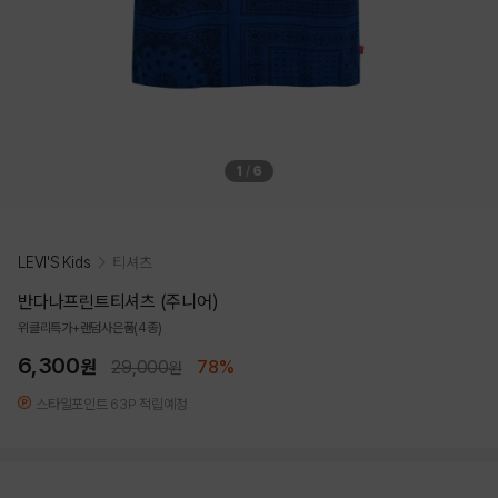
1
/
6
LEVI'S Kids
티셔츠
반다나프린트티셔츠 (주니어)
위클리특가+랜덤사은품(4종)
6,300
원
29,000
78%
원
스타일포인트 63P 적립예정