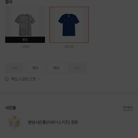
컬러
품절
그레이
네이비
140
150
160
170
재입고 알림 신청
사은품
자세히
랜덤사은품(리바이스키즈) 증정