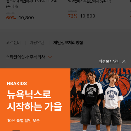
올스타 메쉬반바지B E212PT326P
WV컨버스우븐반바지 (주니어)
(주니어)
39,000
35,000
72%
10,800
69%
10,800
고객센터
이용약관
개인정보처리방침
스타일이십사 주식회사
하루 보지 않기
대표이사 : 임동환, 김지원
사업자정보확인
PC버전
주소 : 서울시 강남구 논현로 633, 6층 (논현동, 한세엠케이빌딩)
사업자등록번호 : 116-81-32499
스타일24 고객센터 1544-5336
평일 09:00~ 18:00 (토/일/공휴일 휴무)
통신판매업신고번호 : 제 2024-서울강남-04239
help Email : help@style24.com
개인정보보호책임자 : 배기영
COPYRIGHTⓒ2021 STYLE24 ALL RIGHTS RESERVED.
호스팅 서비스 : 스타일이십사㈜
고객센터 1544-5336(평일 09:00~ 18:00 토/일/공휴일 휴무)