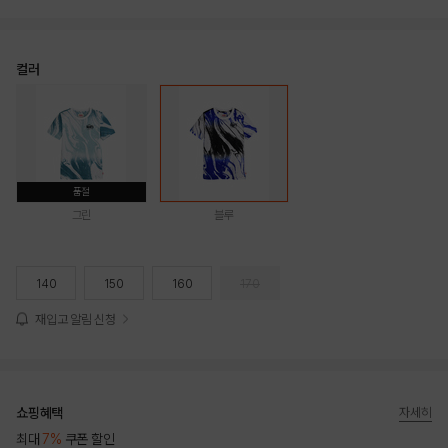
컬러
품절
그린
블루
140
150
160
170
재입고 알림 신청
쇼핑혜택
자세히
최대
7%
쿠폰 할인