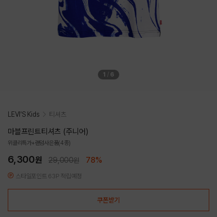
1
/
6
LEVI'S Kids
티셔츠
마블프린트티셔츠 (주니어)
위클리특가+랜덤사은품(4종)
6,300
원
29,000
78%
원
스타일포인트 63P 적립예정
쿠폰받기