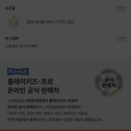
사은품
자세히
랜덤사은품(리바이스키즈) 증정
카드혜택
자세히
신용카드 무이자 혜택
상품상세정보