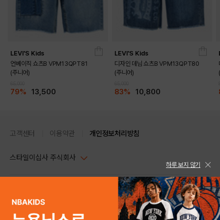
LEVI'S Kids
LEVI'S Kids
언베이직 쇼츠B VPM13QPT81
디자인 데님 쇼츠B VPM13QPT80
(주니어)
(주니어)
65,000
65,000
79%
13,500
83%
10,800
고객센터
이용약관
개인정보처리방침
스타일이십사 주식회사
하루 보지 않기
대표이사 : 임동환, 김지원
사업자정보확인
PC버전
주소 : 서울시 강남구 논현로 633, 6층 (논현동, 한세엠케이빌딩)
사업자등록번호 : 116-81-32499
스타일24 고객센터 1544-5336
평일 09:00~ 18:00 (토/일/공휴일 휴무)
통신판매업신고번호 : 제 2024-서울강남-04239