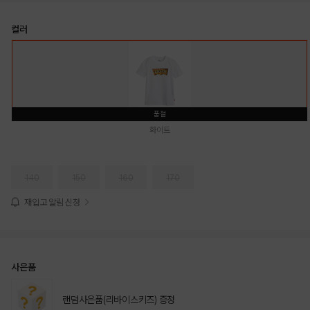
컬러
품절
화이트
140
150
160
170
재입고 알림 신청
사은품
랜덤사은품(리바이스키즈) 증정