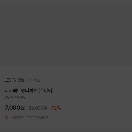
LEVI'S Kids
티셔츠
피자배트윙티셔츠 (주니어)
랜덤사은품 4종
7,000
원
25,000
72%
원
스타일포인트 70P 적립예정