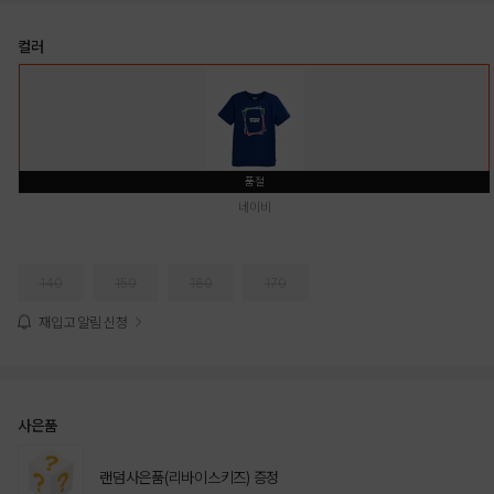
컬러
품절
네이비
140
150
160
170
재입고 알림 신청
사은품
랜덤사은품(리바이스키즈) 증정