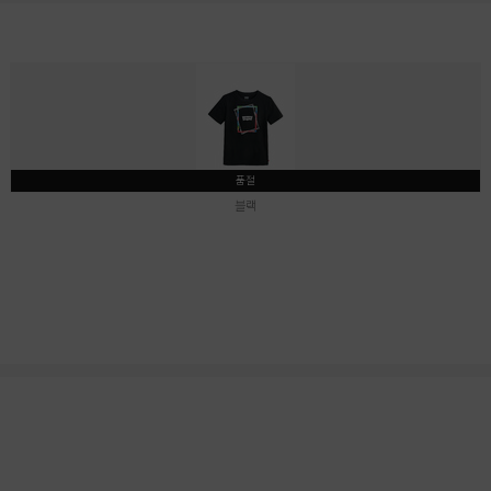
품절
블랙