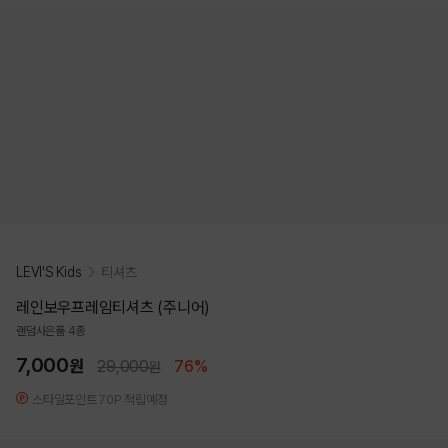
LEVI'S Kids
티셔츠
레인보우프레임티셔츠 (주니어)
랜덤사은품 4종
7,000
원
29,000
76%
원
스타일포인트 70P 적립예정